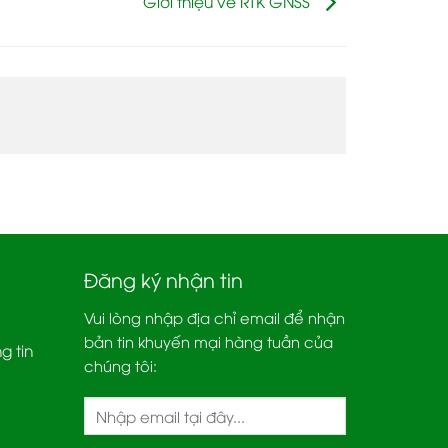
Đăng ký nhận tin
Vui lòng nhập địa chỉ email để nhận
bản tin khuyến mại hàng tuần của
g tin
chúng tôi: