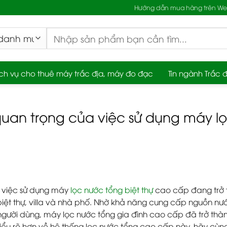
Hướng dẫn mua hàng trên Web
Tìm
kiếm:
ch vụ cho thuê máy trắc địa, máy đo đạc
Tin ngành Trắc đ
uan trọng của việc sử dụng máy lọ
 việc sử dụng máy
lọc nước tổng biệt thự
cao cấp đang trở 
iệt thự, villa và nhà phố. Nhờ khả năng cung cấp nguồn nư
người dùng, máy lọc nước tổng gia đình cao cấp đã trở thà
iểu rõ hơn về hệ thống lọc nước tổng cao cấp này, hãy cùng 