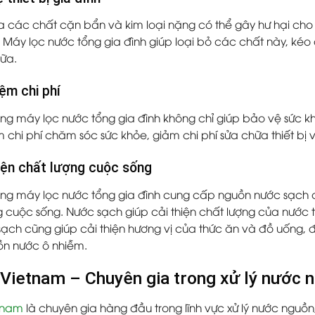
 các chất cặn bẩn và kim loại nặng có thể gây hư hại cho 
 Máy lọc nước tổng gia đình giúp loại bỏ các chất này, kéo dà
hữa.
iệm chi phí
ụng máy lọc nước tổng gia đình không chỉ giúp bảo vệ sức kh
 chi phí chăm sóc sức khỏe, giảm chi phí sửa chữa thiết bị 
hiện chất lượng cuộc sống
ụng máy lọc nước tổng gia đình cung cấp nguồn nước sạch 
g cuộc sống. Nước sạch giúp cải thiện chất lượng của nước
sạch cũng giúp cải thiện hương vị của thức ăn và đồ uống,
uồn nước ô nhiễm.
ietnam – Chuyên gia trong xử lý nước 
tnam
là chuyên gia hàng đầu trong lĩnh vực xử lý nước nguồ