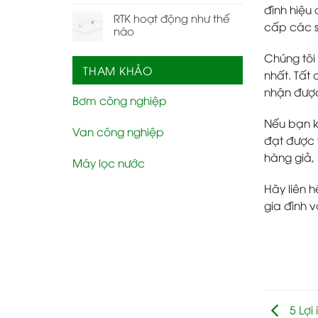
đình hiệu
RTK hoạt động như thế
cấp các s
nào
Chúng tôi
THAM KHẢO
nhất. Tất
nhận được
Bơm công nghiệp
Nếu bạn k
Van công nghiệp
đạt được 
hàng giả,
Máy lọc nước
Hãy liên 
gia đình 
5 Lợi