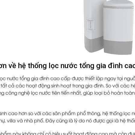
ơn về hệ thống lọc nước tổng gia đình ca
lọc nước tổng gia đình cao cấp được thiết lập ngay tại ng
 tất cả các hoạt động sinh hoạt trong gia đình. So với các 
ng công nghệ lọc nước tiên tiến nhất, giúp loại bỏ hoàn toà
hành cao hơn so với các sản phẩm phổ thông, hệ thống lọc
hự, villa và nhà phố. Đây cũng là lý do nó được gọi là hệ thố
hẩm này không chỉ có hiệu suất hoạt động cao mà còn được 