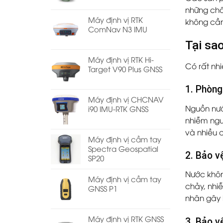
những chấ
Máy định vị RTK
không cần 
ComNav N3 IMU
Tại sa
Máy định vị RTK Hi-
Có rất nhi
Target V90 Plus GNSS
1. Phòng
Máy định vị CHCNAV
Nguồn nướ
i90 IMU-RTK GNSS
nhiễm ngu
và nhiều 
Máy định vị cầm tay
Spectra Geospatial
2. Bảo v
SP20
Nước khôn
Máy định vị cầm tay
chảy, nhi
GNSS P1
nhân gây 
Máy định vị RTK GNSS
3. Bảo vệ