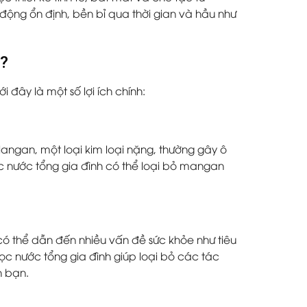
 động ổn định, bền bỉ qua thời gian và hầu như
h?
 đây là một số lợi ích chính:
ngan, một loại kim loại nặng, thường gây ô
 nước tổng gia đình có thể loại bỏ mangan
 có thể dẫn đến nhiều vấn đề sức khỏe như tiêu
c nước tổng gia đình giúp loại bỏ các tác
h bạn.