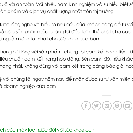
 quả và an toàn. Với nhiều năm kinh nghiệm và sự hiểu biết 
ản phẩm và dịch vụ chất lượng nhất trên thị trường.
 luôn lắng nghe và hiểu rõ nhu cầu của khách hàng để tư v
 cả các sản phẩm của chúng tôi đều tuân thủ chặt chẽ các
 nguồn nước tốt nhất cho sức khỏe của bạn.
hông hài lòng với sản phẩm, chúng tôi cam kết hoàn tiền 10
tiêu chuẩn cam kết trong hợp đồng. Bên cạnh đó, nếu khách h
 hàng nhái, không đúng với cam kết trong bảng báo giá, hợp
hệ với chúng tôi ngay hôm nay để nhận được sự tư vấn miễn p
và doanh nghiệp của bạn!
 ích của máy lọc nước đối với sức khỏe con