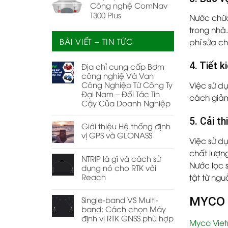
Công nghệ ComNav
T300 Plus
Nước chứa
trong nhà.
BÀI VIẾT – TIN TỨC
phí sửa c
4. Tiết k
Địa chỉ cung cấp Bơm
công nghiệ Và Van
Công Nghiệp Từ Công Ty
Việc sử d
Đại Nam – Đối Tác Tin
cách giảm
Cậy Của Doanh Nghiệp
5. Cải t
Giới thiệu Hệ thống định
vị GPS và GLONASS
Việc sử d
chất lượn
NTRIP là gì và cách sử
Nước lọc 
dụng nó cho RTK với
tật từ ng
Reach
MYCO V
Single-band VS Multi-
band: Cách chọn Máy
định vị RTK GNSS phù hợp
Myco Vie