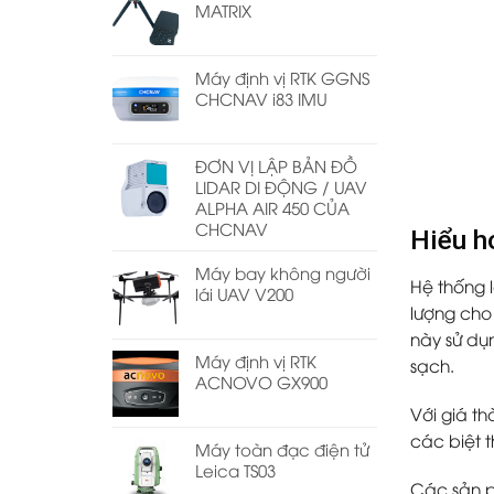
MATRIX
Máy định vị RTK GGNS
CHCNAV i83 IMU
ĐƠN VỊ LẬP BẢN ĐỒ
LIDAR DI ĐỘNG / UAV
ALPHA AIR 450 CỦA
CHCNAV
Hiểu h
Máy bay không người
Hệ thống 
lái UAV V200
lượng cho
này sử dụ
Máy định vị RTK
sạch.
ACNOVO GX900
Với giá t
các biệt t
Máy toàn đạc điện tử
Leica TS03
Các sản p