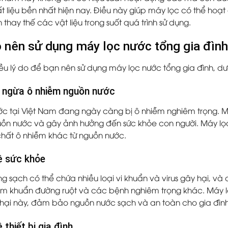
t liệu bền nhất hiện nay. Điều này giúp máy lọc có thể hoạt
thay thế các vật liệu trong suốt quá trình sử dụng.
o nên sử dụng máy lọc nước tổng gia đìn
ều lý do để bạn nên sử dụng máy lọc nước tổng gia đình, dưới
 ngừa ô nhiễm nguồn nước
c tại Việt Nam đang ngày càng bị ô nhiễm nghiêm trọng. Ma
ồn nước và gây ảnh hưởng đến sức khỏe con người. Máy lọc
chất ô nhiễm khác từ nguồn nước.
ệ sức khỏe
g sạch có thể chứa nhiều loại vi khuẩn và virus gây hại, và
ễm khuẩn đường ruột và các bệnh nghiêm trọng khác. Máy lọ
hại này, đảm bảo nguồn nước sạch và an toàn cho gia đìn
 thiết bị gia đình