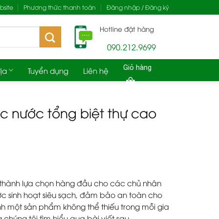
site
Phương thức thanh toán
Đăng nhập / Đăng ký
Hotline đặt hàng
090.212.9699
Giỏ hàng
ịa
Tuyển dụng
Liên hệ
c nước tổng biệt thự cao
thành lựa chọn hàng đầu cho các chủ nhân
ớc sinh hoạt siêu sạch, đảm bảo an toàn cho
nh một sản phẩm không thể thiếu trong mỗi gia
chúng tôi tìm hiểu qua bài viết sau.