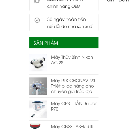
chính hãng OEM
30 ngày hoàn tiền
nếu lỗi do nhà sản xuất
SẢN PHẨM
Máy Thủy Bình Nikon
AC 2S
Máy RTK CHCNAV i93
Thiết bị đa năng cho
chuyên gia trắc địa
Máy GPS 1 TẦN Ruider
R70
Máy GNSS LASER RTK –