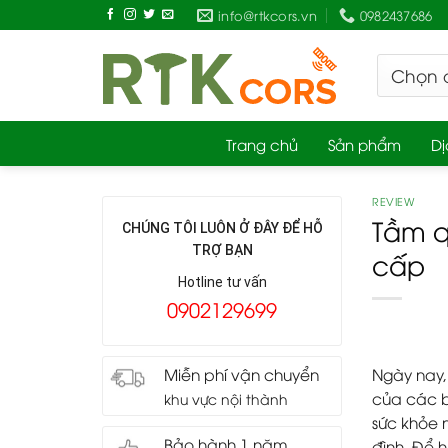
Skip
info@rtkcors.vn
0982437686
to
content
Trang chủ
Sản phẩm
Dị
REVIEW
Tầm q
CHÚNG TÔI LUÔN Ở ĐÂY ĐỂ HỖ
TRỢ BẠN
cấp
Hotline tư vấn
0902129699
Ngày nay,
Miễn phí vận chuyển
của các b
khu vực nội thành
sức khỏe 
Bảo hành 1 năm
đình. Để h