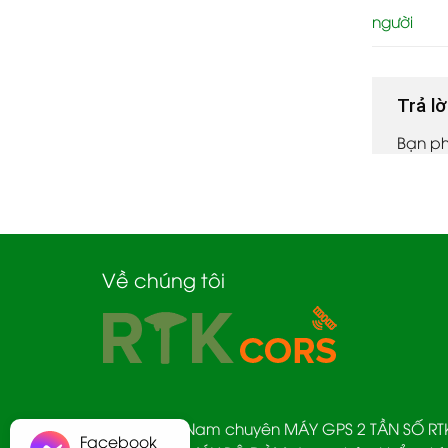
người
Trả lờ
Bạn p
Về chúng tôi
TCMD Việt Nam chuyên MÁY GPS 2 TẦN SỐ R
Facebook