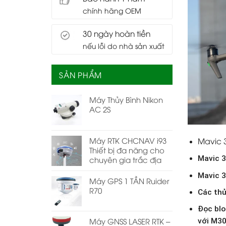
chính hãng OEM
30 ngày hoàn tiền
nếu lỗi do nhà sản xuất
SẢN PHẨM
Máy Thủy Bình Nikon
AC 2S
Máy RTK CHCNAV i93
Mavic 3
Thiết bị đa năng cho
Mavic 3
chuyên gia trắc địa
Mavic 3
Máy GPS 1 TẦN Ruider
R70
Các thử
Đọc blo
Máy GNSS LASER RTK –
với M30