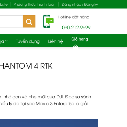
site
Phương thức thanh toán
Đăng nhập / Đăng ký
Hotline đặt hàng
090.212.9699
Giỏ hàng
ịa
Tuyển dụng
Liên hệ
 PHANTOM 4 RTK
ái nhỏ gọn và nhẹ mới của DJI. Đọc so sánh
u lý do tại sao Mavic 3 Enterprise là giải