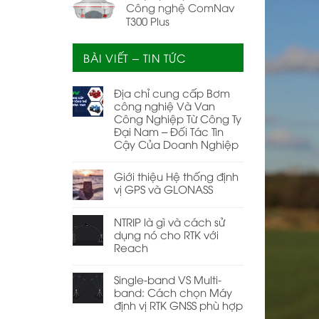
Công nghệ ComNav
T300 Plus
BÀI VIẾT – TIN TỨC
Địa chỉ cung cấp Bơm
công nghiệ Và Van
Công Nghiệp Từ Công Ty
Đại Nam – Đối Tác Tin
Cậy Của Doanh Nghiệp
Giới thiệu Hệ thống định
vị GPS và GLONASS
NTRIP là gì và cách sử
dụng nó cho RTK với
Reach
Single-band VS Multi-
band: Cách chọn Máy
định vị RTK GNSS phù hợp