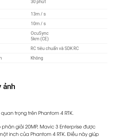
30 phút
13m / s
10m / s
OcuSync
5km (CE)
RC tiêu chuẩn và SDK RC
n
Không
y ảnh
quan trọng trên Phantom 4 RTK.
 phân giải 20MP, Mavic 3 Enterprise được
một inch của Phantom 4 RTK. Điều này giúp