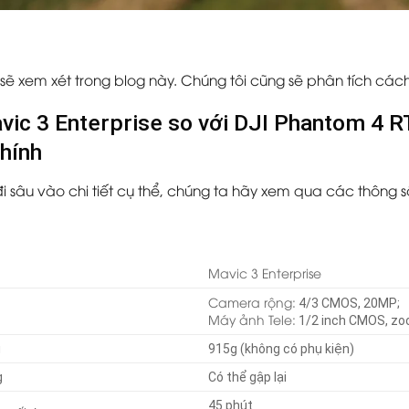
sẽ xem xét trong blog này. Chúng tôi cũng sẽ phân tích cách
vic 3 Enterprise so với DJI Phantom 4 R
chính
đi sâu vào chi tiết cụ thể, chúng ta hãy xem qua các thông s
Mavic 3 Enterprise
Camera rộng:
4/3 CMOS, 20MP;
Máy ảnh Tele:
1/2 inch CMOS, zo
g
915g (không có phụ kiện)
g
Có thể gập lại
45 phút