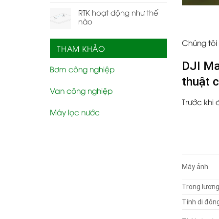
RTK hoạt động như thế
nào
Chúng tôi 
THAM KHẢO
DJI Ma
Bơm công nghiệp
thuật 
Van công nghiệp
Trước khi 
Máy lọc nước
Máy ảnh
Trọng lượn
Tính di độn