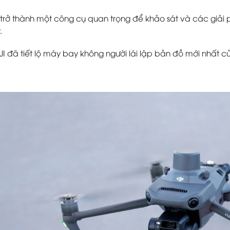
trở thành một công cụ quan trọng để khảo sát và các giải
.
JI đã tiết lộ máy bay không người lái lập bản đồ mới nhất 