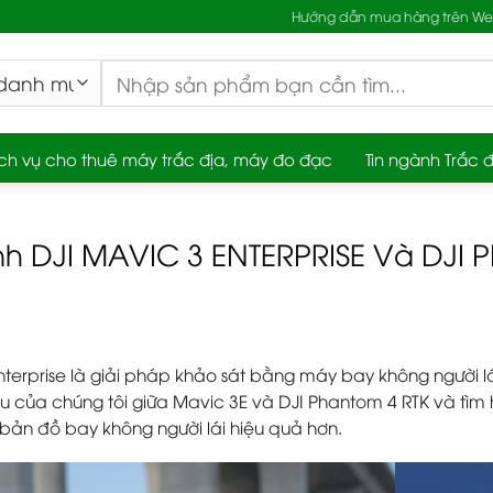
Hướng dẫn mua hàng trên Web
Tìm
kiếm:
ch vụ cho thuê máy trắc địa, máy đo đạc
Tin ngành Trắc đ
nh DJI MAVIC 3 ENTERPRISE Và DJI
nterprise là giải pháp khảo sát bằng máy bay không người l
 của chúng tôi giữa Mavic 3E và DJI Phantom 4 RTK và tìm hiể
bản đồ bay không người lái hiệu quả hơn.