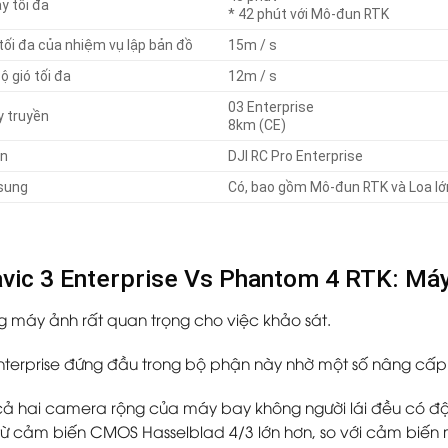
y tối đa
* 42 phút với Mô-đun RTK
tối đa của nhiệm vụ lập bản đồ
15m / s
ộ gió tối đa
12m / s
03 Enterprise
y truyền
8km (CE)
ển
DJI RC Pro Enterprise
sung
Có, bao gồm Mô-đun RTK và Loa lớ
vic 3 Enterprise Vs Phantom 4 RTK: Má
g máy ảnh rất quan trọng cho việc khảo sát.
nterprise đứng đầu trong bộ phận này nhờ một số nâng cấp 
 cả hai camera rộng của máy bay không người lái đều có độ
 từ cảm biến CMOS Hasselblad 4/3 lớn hơn, so với cảm biến 