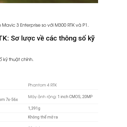
 Mavic 3 Enterprise so với M300 RTK và P1.
TK: Sơ lược về các thông số kỹ
ố kỹ thuật chính.
Phantom 4 RTK
Máy ảnh rộng:
1 inch CMOS, 20MP
om 7x-56x
1,391g
Không thể mở ra