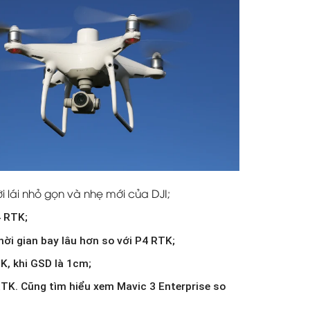
 lái nhỏ gọn và nhẹ mới của DJI;
4 RTK;
hời gian bay lâu hơn so với P4 RTK;
K, khi GSD là 1cm;
TK. Cũng tìm hiểu xem Mavic 3 Enterprise so