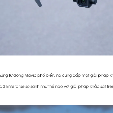
ứng từ dòng Mavic phổ biến, nó cung cấp một giải pháp kh
 3 Enterprise so sánh như thế nào với giải pháp khảo sát t