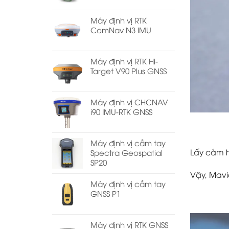
Máy định vị RTK
ComNav N3 IMU
Máy định vị RTK Hi-
Target V90 Plus GNSS
Máy định vị CHCNAV
i90 IMU-RTK GNSS
Máy định vị cầm tay
Lấy cảm h
Spectra Geospatial
SP20
Vậy, Mavic
Máy định vị cầm tay
GNSS P1
Máy định vị RTK GNSS