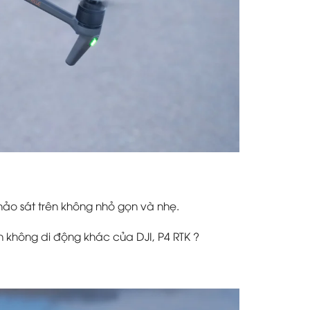
ảo sát trên không nhỏ gọn và nhẹ.
rên không di động khác của DJI,
P4 RTK
?