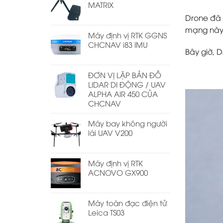
MATRIX
Drone đã 
mạng này
Máy định vị RTK GGNS
CHCNAV i83 IMU
Bây giờ, D
ĐƠN VỊ LẬP BẢN ĐỒ
LIDAR DI ĐỘNG / UAV
ALPHA AIR 450 CỦA
CHCNAV
Máy bay không người
lái UAV V200
Máy định vị RTK
ACNOVO GX900
Máy toàn đạc điện tử
Leica TS03