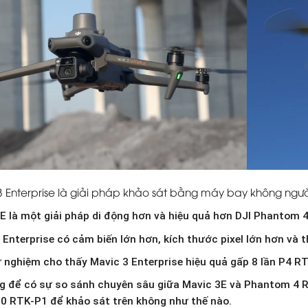
 Enterprise là giải pháp khảo sát bằng máy bay không người
E là một giải pháp di động hơn và hiệu quả hơn DJI Phantom 
 Enterprise có cảm biến lớn hơn, kích thước pixel lớn hơn và t
 nghiệm cho thấy Mavic 3 Enterprise hiệu quả gấp 8 lần P4 RT
g để có sự so sánh chuyên sâu giữa Mavic 3E và Phantom 4 R
0 RTK-P1 để khảo sát trên không như thế nào.