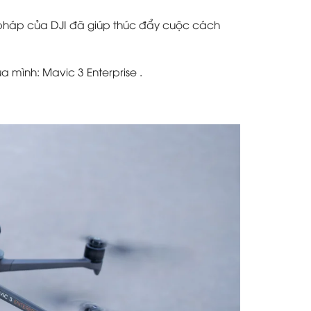
 pháp của DJI đã giúp thúc đẩy cuộc cách
của mình:
Mavic 3 Enterprise
.