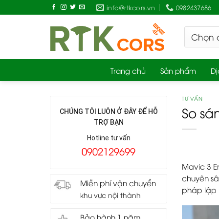
Skip
info@rtkcors.vn
0982437686
to
content
Trang chủ
Sản phẩm
Dị
TƯ VẤN
So sá
CHÚNG TÔI LUÔN Ở ĐÂY ĐỂ HỖ
TRỢ BẠN
Hotline tư vấn
0902129699
Mavic 3 E
chuyên sâu
Miễn phí vận chuyển
pháp lập 
khu vực nội thành
Bảo hành 1 năm