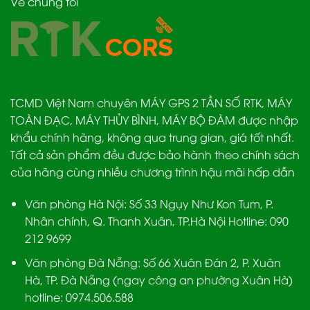
Về chúng tôi
TCMD Việt Nam chuyên MÁY GPS 2 TẦN SỐ RTK, MÁY
TOÀN ĐẠC, MÁY THỦY BÌNH, MÁY BỘ ĐÀM được nhập
khẩu chính hãng, không qua trung gian, giá tốt nhất.
Tất cả sản phẩm đều được bảo hành theo chính sách
của hãng cùng nhiều chương trình hậu mãi hấp dẫn
Văn phòng Hà Nội:
Số 33 Ngụy Như Kon Tum, P.
Nhân chính, Q. Thanh Xuân, TP.Hà Nội Hotline:
090
212 9699
Văn phòng Đà Nẵng:
Số 66 Xuân Đán 2, P. Xuân
Hà, TP. Đà Nẵng (ngay công an phường Xuân Hà)
hotline:
0974.506.588