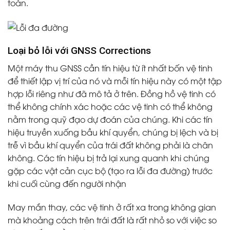
toàn.
Loại bỏ lỗi với GNSS Corrections
Một máy thu GNSS cần tín hiệu từ ít nhất bốn vệ tinh
để thiết lập vị trí của nó và mỗi tín hiệu này có một tập
hợp lỗi riêng như đã mô tả ở trên. Đồng hồ vệ tinh có
thể không chính xác hoặc các vệ tinh có thể không
nằm trong quỹ đạo dự đoán của chúng. Khi các tín
hiệu truyền xuống bầu khí quyển, chúng bị lệch và bị
trễ vì bầu khí quyển của trái đất không phải là chân
không. Các tín hiệu bị trả lại xung quanh khi chúng
gặp các vật cản cục bộ (tạo ra lỗi đa đường) trước
khi cuối cùng đến người nhận
May mắn thay, các vệ tinh ở rất xa trong không gian
mà khoảng cách trên trái đất là rất nhỏ so với việc so