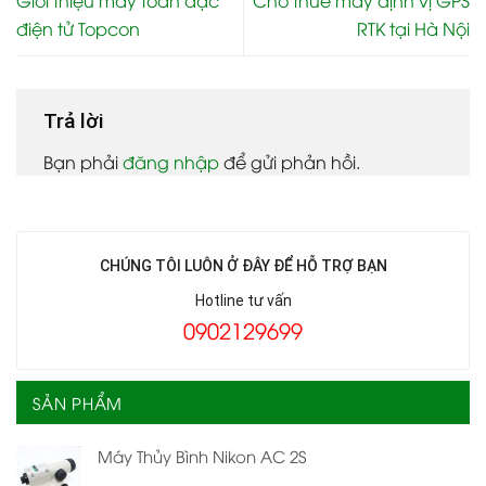
Giới thiệu máy toàn đạc
Cho thuê máy định vị GPS
điện tử Topcon
RTK tại Hà Nội
Trả lời
Bạn phải
đăng nhập
để gửi phản hồi.
CHÚNG TÔI LUÔN Ở ĐÂY ĐỂ HỖ TRỢ BẠN
Hotline tư vấn
0902129699
SẢN PHẨM
Máy Thủy Bình Nikon AC 2S