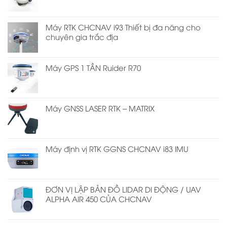
Máy RTK CHCNAV i93 Thiết bị đa năng cho
chuyên gia trắc địa
Máy GPS 1 TẦN Ruider R70
Máy GNSS LASER RTK – MATRIX
Máy định vị RTK GGNS CHCNAV i83 IMU
ĐƠN VỊ LẬP BẢN ĐỒ LIDAR DI ĐỘNG / UAV
ALPHA AIR 450 CỦA CHCNAV