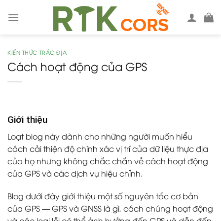
Skip
to
content
KIẾN THỨC TRẮC ĐỊA
Cách hoạt động của GPS
Giới thiệu
Loạt blog này dành cho những người muốn hiểu
cách cải thiện độ chính xác vị trí của dữ liệu thực địa
của họ nhưng không chắc chắn về cách hoạt động
của GPS và các dịch vụ hiệu chỉnh.
Blog dưới đây giới thiệu một số nguyên tắc cơ bản
của GPS — GPS và GNSS là gì, cách chúng hoạt động
và các loại lỗi có thể ảnh hưởng đến GPS và dẫn đến