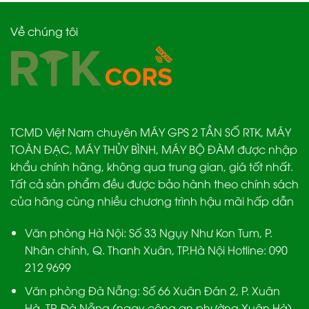
Về chúng tôi
TCMD Việt Nam chuyên MÁY GPS 2 TẦN SỐ RTK, MÁY
TOÀN ĐẠC, MÁY THỦY BÌNH, MÁY BỘ ĐÀM được nhập
khẩu chính hãng, không qua trung gian, giá tốt nhất.
Tất cả sản phẩm đều được bảo hành theo chính sách
của hãng cùng nhiều chương trình hậu mãi hấp dẫn
Văn phòng Hà Nội:
Số 33 Ngụy Như Kon Tum, P.
Nhân chính, Q. Thanh Xuân, TP.Hà Nội Hotline:
090
212 9699
Văn phòng Đà Nẵng:
Số 66 Xuân Đán 2, P. Xuân
Hà, TP. Đà Nẵng (ngay công an phường Xuân Hà)