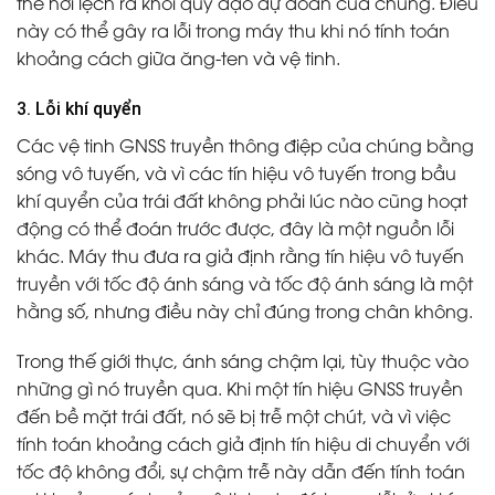
thể hơi lệch ra khỏi quỹ đạo dự đoán của chúng. Điều
này có thể gây ra lỗi trong máy thu khi nó tính toán
khoảng cách giữa ăng-ten và vệ tinh.
3. Lỗi khí quyển
Các vệ tinh GNSS truyền thông điệp của chúng bằng
sóng vô tuyến, và vì các tín hiệu vô tuyến trong bầu
khí quyển của trái đất không phải lúc nào cũng hoạt
động có thể đoán trước được, đây là một nguồn lỗi
khác. Máy thu đưa ra giả định rằng tín hiệu vô tuyến
truyền với tốc độ ánh sáng và tốc độ ánh sáng là một
hằng số, nhưng điều này chỉ đúng trong chân không.
Trong thế giới thực, ánh sáng chậm lại, tùy thuộc vào
những gì nó truyền qua. Khi một tín hiệu GNSS truyền
đến bề mặt trái đất, nó sẽ bị trễ một chút, và vì việc
tính toán khoảng cách giả định tín hiệu di chuyển với
tốc độ không đổi, sự chậm trễ này dẫn đến tính toán