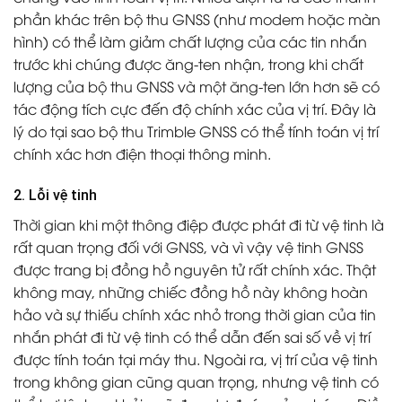
phần khác trên bộ thu GNSS (như modem hoặc màn
hình) có thể làm giảm chất lượng của các tin nhắn
trước khi chúng được ăng-ten nhận, trong khi chất
lượng của bộ thu GNSS và một ăng-ten lớn hơn sẽ có
tác động tích cực đến độ chính xác của vị trí. Đây là
lý do tại sao bộ thu Trimble GNSS có thể tính toán vị trí
chính xác hơn điện thoại thông minh.
2. Lỗi vệ tinh
Thời gian khi một thông điệp được phát đi từ vệ tinh là
rất quan trọng đối với GNSS, và vì vậy vệ tinh GNSS
được trang bị đồng hồ nguyên tử rất chính xác. Thật
không may, những chiếc đồng hồ này không hoàn
hảo và sự thiếu chính xác nhỏ trong thời gian của tin
nhắn phát đi từ vệ tinh có thể dẫn đến sai số về vị trí
được tính toán tại máy thu. Ngoài ra, vị trí của vệ tinh
trong không gian cũng quan trọng, nhưng vệ tinh có