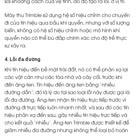
sai khoảng cách của vệ tinh, do đó tạo ra lỗi. ở vị trí.
Máy thu Trimble sử dụng hệ số hiệu chỉnh cho chuyến
đi của tín hiệu qua bầu khí quyển, nhưng với số lượng
biến, không có hệ số hiệu chỉnh hoặc mô hình khí
quyển nào có thể bù đắp chính xác cho độ trễ thực
sự xảy ra.
4. Lỗi đa đường
Khi tín hiệu đến bề mặt trái đất, nó có thể phản xạ lại
các vật cản như các tòa nhà và cây cối, trước khi
đến ăng-ten. Tín hiệu đến ăng-ten bằng ‘nhiều
đường dẫn’, đó là lý do tại sao loại lỗi này được gọi là
lỗi đa đường. Ăng-ten nhận tín hiệu trực tiếp trước vì
đường đi trực tiếp luôn nhanh nhất, và sau đó các tín
hiệu phản xạ đến sau, gây nhiễu tín hiệu trực tiếp và
cho kết quả ‘nhiễu’. Ăng-ten Trimble được thiết kế để
giảm nhiễu đa đường nhưng không thể loại bỏ hoàn