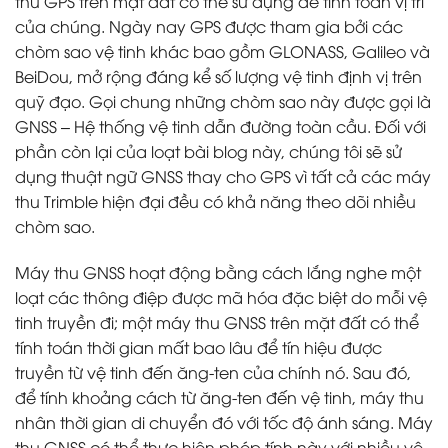
thu GPS trên mặt đất có thể sử dụng để tính toán vị trí
của chúng. Ngày nay GPS được tham gia bởi các
chòm sao vệ tinh khác bao gồm GLONASS, Galileo và
BeiDou, mở rộng đáng kể số lượng vệ tinh định vị trên
quỹ đạo. Gọi chung những chòm sao này được gọi là
GNSS – Hệ thống vệ tinh dẫn đường toàn cầu. Đối với
phần còn lại của loạt bài blog này, chúng tôi sẽ sử
dụng thuật ngữ GNSS thay cho GPS vì tất cả các máy
thu Trimble hiện đại đều có khả năng theo dõi nhiều
chòm sao.
Máy thu GNSS hoạt động bằng cách lắng nghe một
loạt các thông điệp được mã hóa đặc biệt do mỗi vệ
tinh truyền đi; một máy thu GNSS trên mặt đất có thể
tính toán thời gian mất bao lâu để tín hiệu được
truyền từ vệ tinh đến ăng-ten của chính nó. Sau đó,
để tính khoảng cách từ ăng-ten đến vệ tinh, máy thu
nhân thời gian di chuyển đó với tốc độ ánh sáng. Máy
thu GNSS có thể thực hiện phép tính này với nhiều vệ