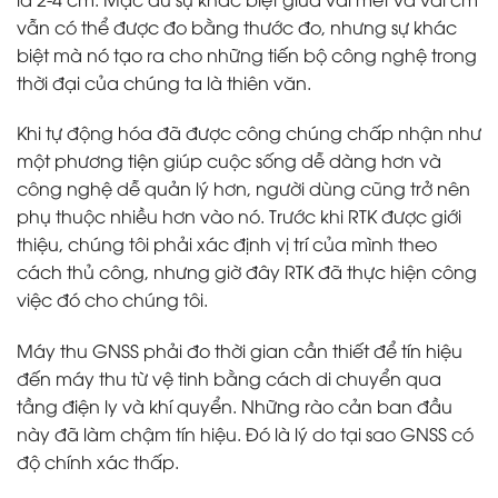
vẫn có thể được đo bằng thước đo, nhưng sự khác
biệt mà nó tạo ra cho những tiến bộ công nghệ trong
thời đại của chúng ta là thiên văn.
Khi tự động hóa đã được công chúng chấp nhận như
một phương tiện giúp cuộc sống dễ dàng hơn và
công nghệ dễ quản lý hơn, người dùng cũng trở nên
phụ thuộc nhiều hơn vào nó. Trước khi RTK được giới
thiệu, chúng tôi phải xác định vị trí của mình theo
cách thủ công, nhưng giờ đây RTK đã thực hiện công
việc đó cho chúng tôi.
Máy thu GNSS phải đo thời gian cần thiết để tín hiệu
đến máy thu từ vệ tinh bằng cách di chuyển qua
tầng điện ly và khí quyển. Những rào cản ban đầu
này đã làm chậm tín hiệu. Đó là lý do tại sao GNSS có
độ chính xác thấp.