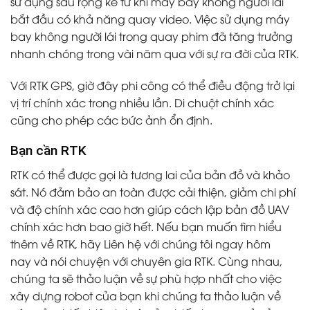
sử dụng sâu rộng kể từ khi máy bay không người lái
bắt đầu có khả năng quay video. Việc sử dụng máy
bay không người lái trong quay phim đã tăng trưởng
nhanh chóng trong vài năm qua với sự ra đời của RTK.
Với RTK GPS, giờ đây phi công có thể điều động trở lại
vị trí chính xác trong nhiều lần. Di chuột chính xác
cũng cho phép các bức ảnh ổn định.
Bạn cần RTK
RTK có thể được gọi là tương lai của bản đồ và khảo
sát. Nó đảm bảo an toàn được cải thiện, giảm chi phí
và độ chính xác cao hơn giúp cách lập bản đồ UAV
chính xác hơn bao giờ hết. Nếu bạn muốn tìm hiểu
thêm về RTK, hãy
Liên hệ với chúng tôi ngay hôm
nay
và nói chuyện với chuyên gia RTK. Cùng nhau,
chúng ta sẽ thảo luận về sự phù hợp nhất cho việc
xây dựng robot của bạn khi chúng ta thảo luận về