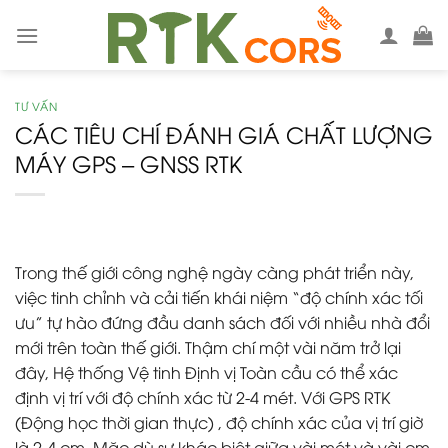
Skip
to
content
TƯ VẤN
CÁC TIÊU CHÍ ĐÁNH GIÁ CHẤT LƯỢNG
MÁY GPS – GNSS RTK
Trong thế giới công nghệ ngày càng phát triển này,
việc tinh chỉnh và cải tiến khái niệm “độ chính xác tối
ưu” tự hào đứng đầu danh sách đối với nhiều nhà đổi
mới trên toàn thế giới. Thậm chí một vài năm trở lại
đây, Hệ thống Vệ tinh Định vị Toàn cầu có thể xác
định vị trí với độ chính xác từ 2-4 mét. Với
GPS RTK
(Động học thời gian thực)
, độ chính xác của vị trí giờ
là 2-4 cm. Mặc dù sự khác biệt giữa vài mét và vài cm