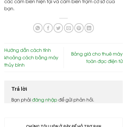
các cảm biến hiện tại và cảm biến trạm cơ sở của
bạn.
Hướng dẫn cách tính
Bảng giá cho thuê máy
khoảng cách bằng máy
toàn đạc điện tử
thủy bình
Trả lời
Bạn phải
đăng nhập
để gửi phản hồi.
CHÚNG TÔI LUÔN Ở ĐÂY ĐỂ HỖ TRỢ BẠN