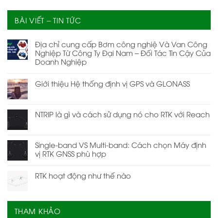
BÀI VIẾT – TIN TỨC
Địa chỉ cung cấp Bơm công nghiệ Và Van Công
Nghiệp Từ Công Ty Đại Nam – Đối Tác Tin Cậy Của
Doanh Nghiệp
Giới thiệu Hệ thống định vị GPS và GLONASS
NTRIP là gì và cách sử dụng nó cho RTK với Reach
Single-band VS Multi-band: Cách chọn Máy định
vị RTK GNSS phù hợp
RTK hoạt động như thế nào
THAM KHẢO