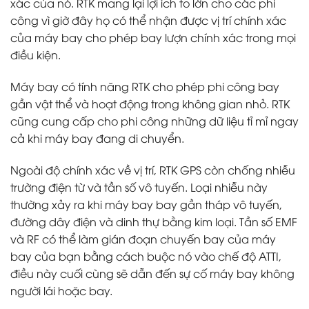
xác của nó. RTK mang lại lợi ích to lớn cho các phi
công vì giờ đây họ có thể nhận được vị trí chính xác
của máy bay cho phép bay lượn chính xác trong mọi
điều kiện.
Máy bay có tính năng RTK cho phép phi công bay
gần vật thể và hoạt động trong không gian nhỏ. RTK
cũng cung cấp cho phi công những dữ liệu tỉ mỉ ngay
cả khi máy bay đang di chuyển.
Ngoài độ chính xác về vị trí, RTK GPS còn chống nhiễu
trường điện từ và tần số vô tuyến. Loại nhiễu này
thường xảy ra khi máy bay bay gần tháp vô tuyến,
đường dây điện và dinh thự bằng kim loại. Tần số EMF
và RF có thể làm gián đoạn chuyến bay của máy
bay của bạn bằng cách buộc nó vào chế độ ATTI,
điều này cuối cùng sẽ dẫn đến sự cố máy bay không
người lái hoặc bay.