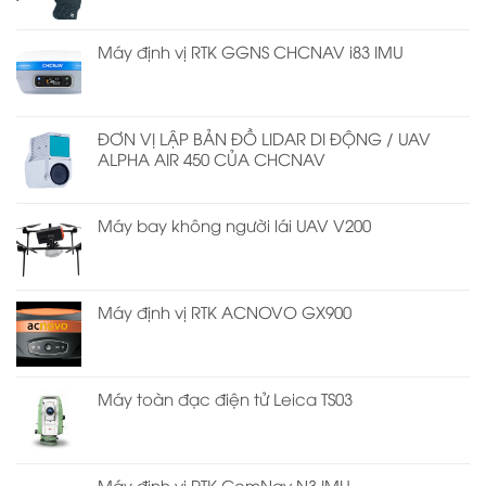
Máy định vị RTK GGNS CHCNAV i83 IMU
ĐƠN VỊ LẬP BẢN ĐỒ LIDAR DI ĐỘNG / UAV
ALPHA AIR 450 CỦA CHCNAV
Máy bay không người lái UAV V200
Máy định vị RTK ACNOVO GX900
Máy toàn đạc điện tử Leica TS03
Máy định vị RTK ComNav N3 IMU