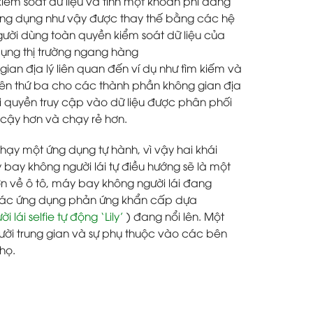
kiểm soát dữ liệu và tính một khoản phí đáng
ứng dụng như vậy được thay thế bằng các hệ
ười dùng toàn quyền kiểm soát dữ liệu của
dụng thị trường ngang hàng
ian địa lý liên quan đến ví dụ như tìm kiếm và
bên thứ ba cho các thành phần không gian địa
i quyền truy cập vào dữ liệu được phân phối
 cậy hơn và chạy rẻ hơn.
chạy một ứng dụng tự hành, vì vậy hai khái
 bay không người lái tự điều hướng sẽ là một
n về ô tô, máy bay không người lái đang
các ứng dụng phản ứng khẩn cấp dựa
lái selfie tự động ‘Lily’
) đang nổi lên. Một
ời trung gian và sự phụ thuộc vào các bên
họ.