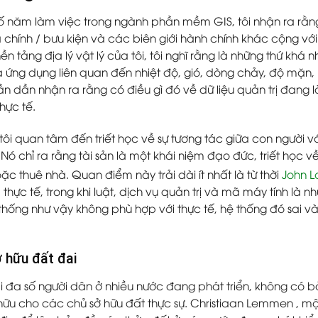
ố năm làm việc trong ngành phần mềm GIS, tôi nhận ra rằng
 chính / bưu kiện và các biên giới hành chính khác cộng với
nền tảng địa lý vật lý của tôi, tôi nghĩ rằng là những thứ k
ứng dụng liên quan đến nhiệt độ, gió, dòng chảy, độ mặn, mô
ần dần nhận ra rằng có điều gì đó về dữ liệu quản trị đang l
hực tế.
ôi quan tâm đến triết học về sự tương tác giữa con người vớ
Nó chỉ ra rằng tài sản là một khái niệm đạo đức, triết học 
c thuê nhà. Quan điểm này trải dài ít nhất là từ thời
John L
 thực tế, trong khi luật, dịch vụ quản trị và mã máy tính là 
thống như vậy không phù hợp với thực tế, hệ thống đó sai và
 hữu đất đai
ại đa số người dân ở nhiều nước đang phát triển, không có
hữu cho các chủ sở hữu đất thực sự.
Christiaan Lemmen
, mộ