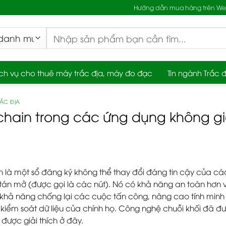
Hướng dẫn mua hàng trên Web
Tìm
kiếm:
ch vụ cho thuê máy trắc địa, máy đo đạc
Tin ngành Trắc đ
RẮC ĐỊA
chain trong các ứng dụng không gia
n là một sổ đăng ký không thể thay đổi đáng tin cậy của c
tán mở (được gọi là các nút). Nó có khả năng an toàn hơn và
 khả năng chống lại các cuộc tấn công, nâng cao tính minh 
 kiểm soát dữ liệu của chính họ. Công nghệ chuỗi khối đã đ
ư được giải thích ở đây.