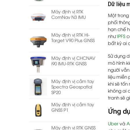
Dữ liệu 
Máy định vị RTK
Một trong 
ComNav N3 IMU
phối thôn
hạn chế h
Máy định vị RTK Hi-
như
IPFS
có
Target V90 Plus GNSS
bất kỳ ai 
Sử dụng dữ
Máy định vị CHCNAV
mô hình k
i90 IMU-RTK GNSS
người vẫn
liệu miễn
Máy định vị cầm tay
khi sẽ tốn
Spectra Geospatial
không ai 
SP20
tranh sẽ g
Máy định vị cầm tay
GNSS P1
Ứng dụn
Uber
và
A
Máy định vị RTK GNSS