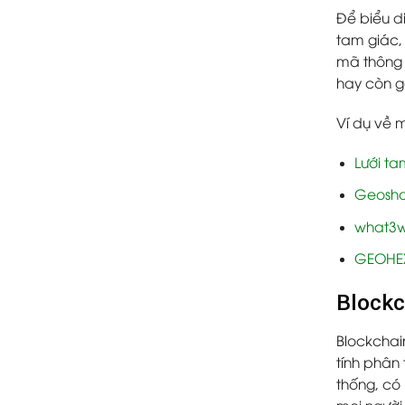
Để biểu d
tam giác,
mã thông b
hay còn g
Ví dụ về m
Lưới ta
Geosh
what3w
GEOHE
Blockc
Blockchai
tính phân 
thống, có
mọi người 