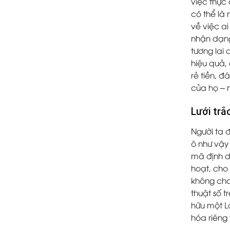
việc thực 
có thể là 
về việc a
nhận dạng
tương lai
hiệu quả,
rẻ tiền, 
của họ – 
Lưới trắ
Người ta 
ô như vậy 
mã định d
hoạt, cho
không cho
thuật số t
hữu một L
hóa riêng 