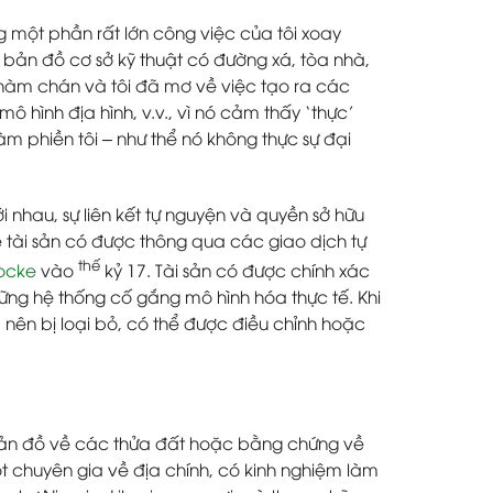
 một phần rất lớn công việc của tôi xoay
 bản đồ cơ sở kỹ thuật có đường xá, tòa nhà,
há nhàm chán và tôi đã mơ về việc tạo ra các
 hình địa hình, v.v., vì nó cảm thấy ‘thực’
àm phiền tôi – như thể nó không thực sự đại
i nhau, sự liên kết tự nguyện và quyền sở hữu
về tài sản có được thông qua các giao dịch tự
thế
ocke
vào
kỷ 17. Tài sản có được chính xác
những hệ thống cố gắng mô hình hóa thực tế. Khi
 nên bị loại bỏ, có thể được điều chỉnh hoặc
 bản đồ về các thửa đất hoặc bằng chứng về
t chuyên gia về địa chính, có kinh nghiệm làm