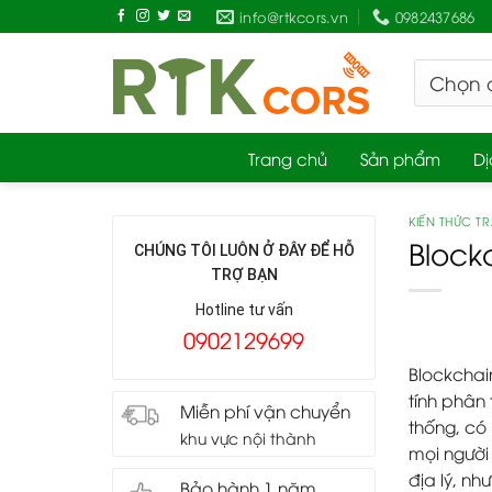
Skip
info@rtkcors.vn
0982437686
to
content
Trang chủ
Sản phẩm
Dị
KIẾN THỨC T
Block
CHÚNG TÔI LUÔN Ở ĐÂY ĐỂ HỖ
TRỢ BẠN
Hotline tư vấn
0902129699
Blockchai
tính phân 
Miễn phí vận chuyển
thống, có
khu vực nội thành
mọi người
địa lý, nh
Bảo hành 1 năm