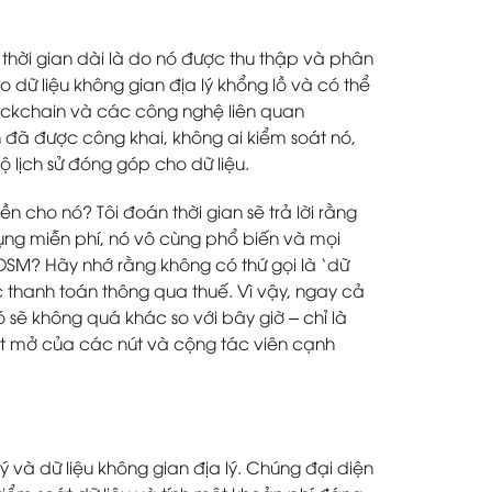
 thời gian dài là do nó được thu thập và phân
 dữ liệu không gian địa lý khổng lồ và có thể
lockchain và các công nghệ liên quan
 đã được công khai, không ai kiểm soát nó,
ộ lịch sử đóng góp cho dữ liệu.
ền cho nó? Tôi đoán thời gian sẽ trả lời rằng
ng miễn phí, nó vô cùng phổ biến và mọi
 OSM? Hãy nhớ rằng không có thứ gọi là ‘dữ
c thanh toán thông qua thuế. Vì vậy, ngay cả
đó sẽ không quá khác so với bây giờ – chỉ là
hất mở của các nút và cộng tác viên cạnh
ý và dữ liệu không gian địa lý. Chúng đại diện