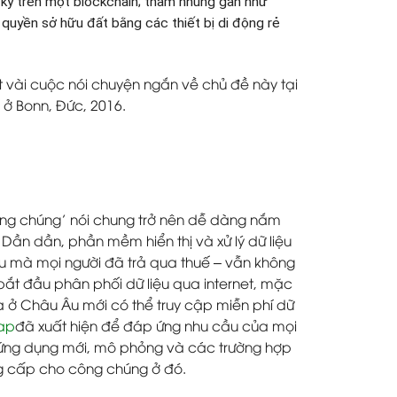
ký trên một blockchain; tham nhũng gần như
 quyền sở hữu đất bằng các thiết bị di động rẻ
 vài cuộc nói chuyện ngắn về chủ đề này tại
 ở Bonn, Đức, 2016.
 công chúng’ nói chung trở nên dễ dàng nắm
 Dần dần, phần mềm hiển thị và xử lý dữ liệu
iệu mà mọi người đã trả qua thuế – vẫn không
bắt đầu phân phối dữ liệu qua internet, mặc
a ở Châu Âu mới có thể truy cập miễn phí dữ
ap
đã xuất hiện để đáp ứng nhu cầu của mọi
số ứng dụng mới, mô phỏng và các trường hợp
ng cấp cho công chúng ở đó.