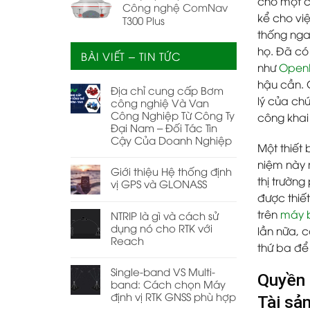
cho một c
Công nghệ ComNav
kể cho vi
T300 Plus
thống nga
họ. Đã có
BÀI VIẾT – TIN TỨC
như
Open
hậu cần. 
Địa chỉ cung cấp Bơm
lý của chú
công nghiệ Và Van
Công Nghiệp Từ Công Ty
công khai
Đại Nam – Đối Tác Tin
Cậy Của Doanh Nghiệp
Một thiết 
niệm này 
Giới thiệu Hệ thống định
thị trường
vị GPS và GLONASS
được thiế
trên
máy b
NTRIP là gì và cách sử
dụng nó cho RTK với
lần nữa, 
Reach
thứ ba để
Single-band VS Multi-
Quyền 
band: Cách chọn Máy
định vị RTK GNSS phù hợp
Tài sản