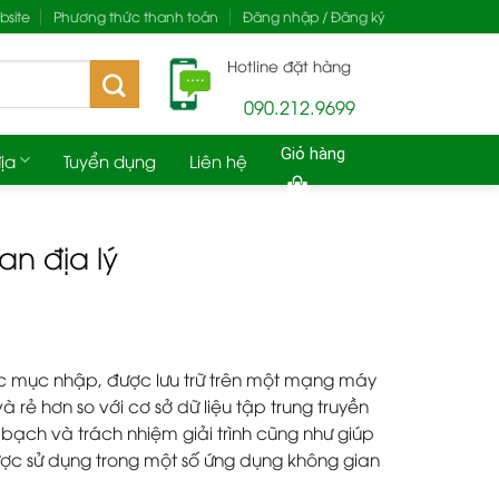
site
Phương thức thanh toán
Đăng nhập / Đăng ký
Hotline đặt hàng
090.212.9699
Giỏ hàng
ịa
Tuyển dụng
Liên hệ
n địa lý
ác mục nhập, được lưu trữ trên một mạng máy
 rẻ hơn so với cơ sở dữ liệu tập trung truyền
bạch và trách nhiệm giải trình cũng như giúp
ược sử dụng trong một số ứng dụng không gian