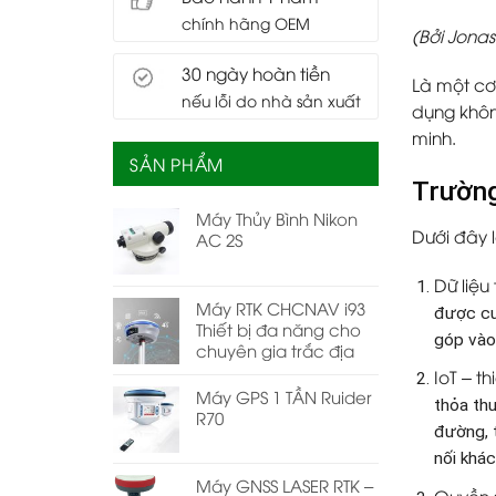
chính hãng OEM
(Bởi Jonas
30 ngày hoàn tiền
Là một cơ
nếu lỗi do nhà sản xuất
dụng khôn
minh.
SẢN PHẨM
Trường
Máy Thủy Bình Nikon
Dưới đây l
AC 2S
Dữ liệu
Máy RTK CHCNAV i93
được cu
Thiết bị đa năng cho
góp vào
chuyên gia trắc địa
IoT
–
th
Máy GPS 1 TẦN Ruider
thỏa th
R70
đường, 
nối khá
Máy GNSS LASER RTK –
Quyền 