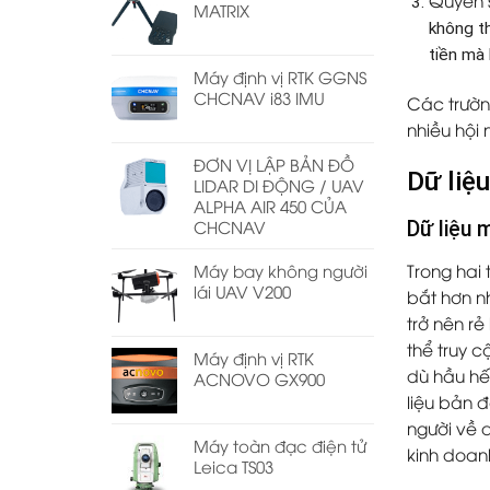
MATRIX
không th
tiền mà
Máy định vị RTK GGNS
CHCNAV i83 IMU
Các trườn
nhiều hội
ĐƠN VỊ LẬP BẢN ĐỒ
Dữ liệ
LIDAR DI ĐỘNG / UAV
ALPHA AIR 450 CỦA
CHCNAV
Dữ liệu 
Trong hai 
Máy bay không người
lái UAV V200
bắt hơn n
trở nên r
thể truy 
Máy định vị RTK
dù hầu hế
ACNOVO GX900
liệu bản 
người về 
Máy toàn đạc điện tử
kinh doan
Leica TS03