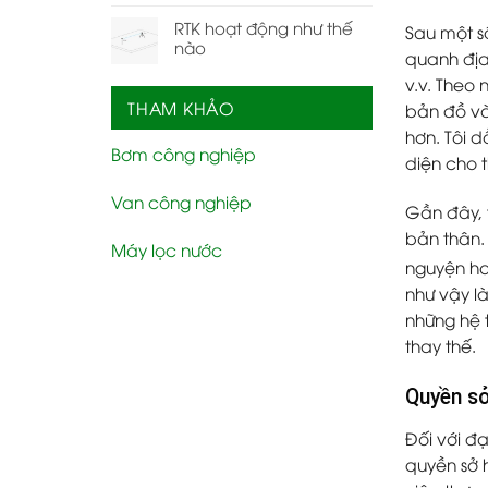
RTK hoạt động như thế
Sau một s
nào
quanh địa
v.v. Theo 
THAM KHẢO
bản đồ và 
hơn. Tôi d
Bơm công nghiệp
diện cho t
Van công nghiệp
Gần đây, t
bản thân. 
Máy lọc nước
nguyện hoặ
như vậy là
những hệ 
thay thế.
Quyền sở
Đối với đ
quyền sở 