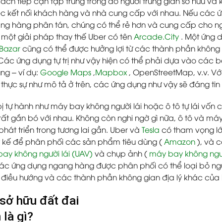
ách tiếp cận tập trung trong đó người trung gian sở hữu và 
ệc kết nối khách hàng và nhà cung cấp với nhau. Nếu các 
ng hàng phân tán, chúng có thể rẻ hơn và cung cấp cho ng
 một giải pháp thay thế Uber có tên
Arcade.City
. Một ứng 
Bazar
cũng có thể được hưởng lợi từ các thành phần không g
Các ứng dụng tự trị như vậy hiện có thể phải dựa vào các 
ng – ví dụ:
Google Maps
,
Mapbox
, OpenStreetMap, v.v. Vớ
 thực sự như mô tả ở trên, các ứng dụng như vậy sẽ đáng tin
bị tự hành như máy bay không người lái hoặc ô tô tự lái vốn 
rất gắn bó với nhau. Không còn nghi ngờ gì nữa, ô tô và máy
 phát triển trong tương lai gần. Uber và
Tesla
có tham vọng lớ
t kế để phân phối các sản phẩm tiêu dùng (
Amazon
), và 
ay không người lái (U
AV
)
và chụp ảnh (
máy bay không người 
các ứng dụng ngang hàng được phân phối có thể loại bỏ ngư
 điều hướng và các thành phần không gian địa lý khác của 
sở hữu đất đai
 là gì?