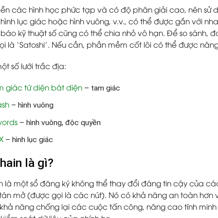
iễn các hình học phức tạp và có độ phân giải cao, nên sử d
 hình lục giác hoặc hình vuông, v.v., có thể được gắn với n
áo kỹ thuật số cũng có thể chia nhỏ vô hạn. Để so sánh, đơn 
ọi là ‘Satoshi’. Nếu cần, phần mềm cốt lõi có thể được nân
ột số lưới trắc địa:
m giác tứ diện bát diện
– tam giác
ash
– hình vuông
ords
– hình vuông, độc quyền
X
– hình lục giác
hain là gì?
n là một sổ đăng ký không thể thay đổi đáng tin cậy của c
tán mở (được gọi là các nút). Nó có khả năng an toàn hơn và
 khả năng chống lại các cuộc tấn công, nâng cao tính minh 
kiểm soát dữ liệu của chính họ.