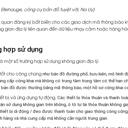
 Ellehauge, công cụ bản đồ tuyệt vời, Na Uy)
 quan đăng ký bất biến cho các giao dịch mã thông báo kỹ
g gian địa lý liên quan đến dữ liệu nhạy cảm hoặc hàng hóa 
 hợp sử dụng
à một số trường hợp sử dụng không gian địa lý:
 tốt cho công chúng
như bản đồ đường phố, bưu kiện, mô hình đị
ng cấp công khai mà không có trung tâm trung tâm có thể hạn ch
 bản đồ được thưởng bằng mã thông báo; một hồ sơ công khai có
iết bị và ứng dụng tự động.
Các thiết bị thỏa thuận và thanh to
uận sử dụng không gian trên không, ô tô tự lái thỏa thuận không g
thiết bị di động / đeo được thanh toán cho giao thông công cộng
ch hàng và nhà cung cấp mà không cần người trung gian.
sở hữu