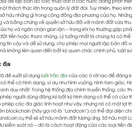
địa để lập bản đồ các thửa đất ở các nước đang phát triển n
một thách thức lớn trong quản lý đất đai
. Tuy nhiên, theo k
i sở hữu những gì trong cộng đồng địa phương của họ. Nhữ
 và bằng chứng về quyền sở hữu đối với mảnh đất vừa thu 
 của họ và ngăn chặn gian lận – trong khi họ thường gặp ph
 đắt tiền hoặc tham nhũng. Lý tưởng nhất là chúng ta có th
đáng tin cậy và dễ sử dụng, cho phép mọi người lập bản đồ
mà không liên quan đến bất kỳ quan chức chính phủ, luật sư
c địa
đã đề xuất sử dụng
lưới trắc địa
của các ô rời rạc để đăng k
có thể có hình dạng, ví dụ như hình vuông, hình tam giác, hìn
anh duy nhất. Trong hệ thống địa chính truyền thống, các t
 phép người dùng đăng ký bất kỳ hình dạng có thể có của t
 phép các đa giác linh hoạt như vậy, nhưng nó có một lợi t
rên blockchain (hãy gọi nó là ‘Landcoin’) có thể đại diện cho
andcoin cụ thể sẽ sở hữu mảnh đất tương ứng. Sở hữu một L
tư kiểm soát nó – đó là cách hoạt động của các loại tiền đi