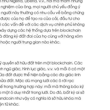
hư Nigeria, Liberia, v.v., nơi mà
tham nhũng
inh nghiệm của ông, mọi người chủ yếu đồng ý
ng người này thường có nhu cầu về bằng chứng
được của họ để tạo ra của cải, đầu tư cho
ải các vấn đề với các dịch vụ chính phủ không
ể xây dựng các hệ thống dựa trên blockchain
 và đăng ký đất đai của họ cùng với hàng xóm
 hoặc người trung gian nào khác.
ý quyền sở hữu đất trên một blockchain. Các
h ngũ giác, hình lục giác, v.v. và mỗi ô có một
hửa đất được thể hiện bằng các đa giác linh
hửa đất. Mặc dù mạng lưới các ô rời rạc
hế trong trường hợp này: mỗi mã thông báo kỹ
 một ô duy nhất trong lưới. Do đó, bất kỳ ai sở
andcoin như vậy có nghĩa là sở hữu khóa mã
ện tử khác.