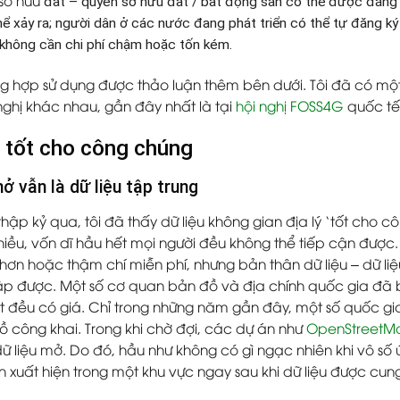
đất – quyền sở hữu đất / bất động sản có thể được đăng 
ể xảy ra; người dân ở các nước đang phát triển có thể tự đăng ký
 không cần chi phí chậm hoặc tốn kém.
g hợp sử dụng được thảo luận thêm bên dưới. Tôi đã có một
 nghị khác nhau,
gần đây nhất là
tại
hội nghị FOSS4G
quốc tế
u tốt cho công chúng
mở vẫn là dữ liệu tập trung
thập kỷ qua, tôi đã thấy dữ liệu không gian địa lý ‘tốt cho
hiều, vốn dĩ hầu hết mọi người đều không thể tiếp cận được.
ẻ hơn hoặc thậm chí miễn phí, nhưng bản thân dữ liệu – dữ l
cập được. Một số cơ quan bản đồ và địa chính quốc gia đã 
t đều có giá. Chỉ trong những năm gần đây, một số quốc gi
đồ công khai. Trong khi chờ đợi, các dự án như
OpenStreetM
dữ liệu mở. Do đó, hầu như không có gì ngạc nhiên khi vô 
h xuất hiện trong một khu vực ngay sau khi dữ liệu được cu