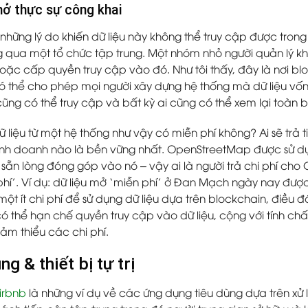
mở thực sự công khai
những lý do khiến dữ liệu này không thể truy cập được trong
g qua một tổ chức tập trung. Một nhóm nhỏ người quản lý kho
oặc cấp quyền truy cập vào đó. Như tôi thấy, đây là nơi b
 thể cho phép mọi người xây dựng hệ thống mà dữ liệu vốn
cũng có thể truy cập và bất kỳ ai cũng có thể xem lại toàn b
 liệu từ một hệ thống như vậy có miễn phí không? Ai sẽ trả ti
inh doanh nào là bền vững nhất. OpenStreetMap được sử dụ
 sẵn lòng đóng góp vào nó – vậy ai là người trả chi phí cho
 phí’. Ví dụ: dữ liệu mở ‘miễn phí’ ở Đan Mạch ngày nay đượ
 một ít chi phí để sử dụng dữ liệu dựa trên blockchain, điều 
có thể hạn chế quyền truy cập vào dữ liệu, cộng với tính c
iảm thiểu các chi phí.
g & thiết bị tự trị
irbnb
là những ví dụ về các ứng dụng tiêu dùng dựa trên xử l