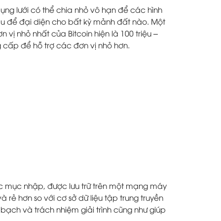
ụng lưới có thể chia nhỏ vô hạn để các hình
hau để đại diện cho bất kỳ mảnh đất nào. Một
vị nhỏ nhất của Bitcoin hiện là 100 triệu –
g cấp để hỗ trợ các đơn vị nhỏ hơn.
ác mục nhập, được lưu trữ trên một mạng máy
 rẻ hơn so với cơ sở dữ liệu tập trung truyền
bạch và trách nhiệm giải trình cũng như giúp