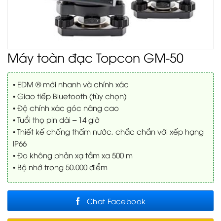
Máy toàn đạc Topcon GM-50
• EDM ® mới nhanh và chính xác
• Giao tiếp Bluetooth (tùy chọn)
• Độ chính xác góc nâng cao
• Tuổi thọ pin dài – 14 giờ
• Thiết kế chống thấm nước, chắc chắn với xếp hạng
IP66
• Đo không phản xạ tầm xa 500 m
• Bộ nhớ trong 50.000 điểm
Chat Facebook