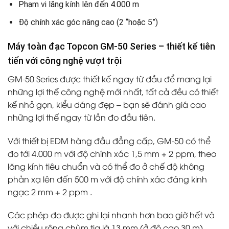
Phạm vi lăng kính lên đến 4.000 m
Độ chính xác góc nâng cao (2 “hoặc 5”)
Máy toàn đạc Topcon GM-50 Series – thiết kế tiên
tiến với công nghệ vượt trội
GM-50 Series được thiết kế ngay từ đầu để mang lại
những lợi thế công nghệ mới nhất, tất cả đều có thiết
kế nhỏ gọn, kiểu dáng đẹp – bạn sẽ đánh giá cao
những lợi thế ngay từ lần đo đầu tiên.
Với thiết bị EDM hàng đầu đẳng cấp, GM-50 có thể
đo tới 4.000 m với độ chính xác 1,5 mm + 2 ppm, theo
lăng kính tiêu chuẩn và có thể đo ở chế độ không
phản xạ lên đến 500 m với độ chính xác đáng kinh
ngạc 2 mm + 2 ppm .
Các phép đo được ghi lại nhanh hơn bao giờ hết và
với chiều rộng chùm tia là 13 mm (ở độ cao 30 m),