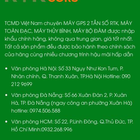
TCMD Việt Nam chuyên MÁY GPS 2 TẦN SỐ RTK, MÁY
TOÀN ĐẠC, MÁY THỦY BÌNH, MÁY BỘ ĐÀM được nhập
khẩu chính hãng, không qua trung gian, giá tốt nhất.
Tất cả sản phẩm đều được bảo hành theo chính sách
của hãng cùng nhiều chương trình hậu mãi hấp dẫn
Văn phòng Hà Nội:
Số 33 Ngụy Như Kon Tum, P.
Nhân chính, Q. Thanh Xuân, TP.Hà Nội Hotline:
090
212 9699
Văn phòng Đà Nẵng:
Số 66 Xuân Đán 2, P. Xuân
Hà, TP. Đà Nẵng (ngay công an phường Xuân Hà)
hotline:
0974.506.588
Văn phòng HCM:
Số 22, P.Linh Đông, Q.Thủ Đức, TP.
Hồ Chí Minh:
0932.268.996